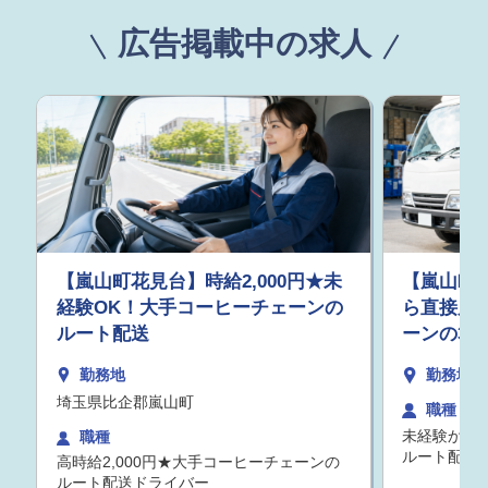
広告掲載中の求人
【嵐山町花見台】時給2,000円★未
【嵐山町】
経験OK！大手コーヒーチェーンの
ら直接雇
ルート配送
ーンの3t
勤務地
勤務地
埼玉県比企郡嵐山町
職種
未経験から
職種
ルート配送
高時給2,000円★大手コーヒーチェーンの
ルート配送ドライバー