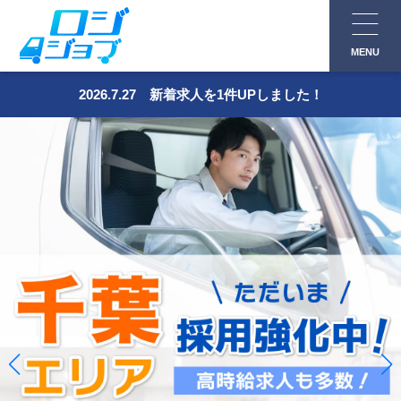
コ
ン
MENU
テ
ン
2026.7.27 新着求人を1件UPしました！
ツ
へ
ス
キ
ッ
プ