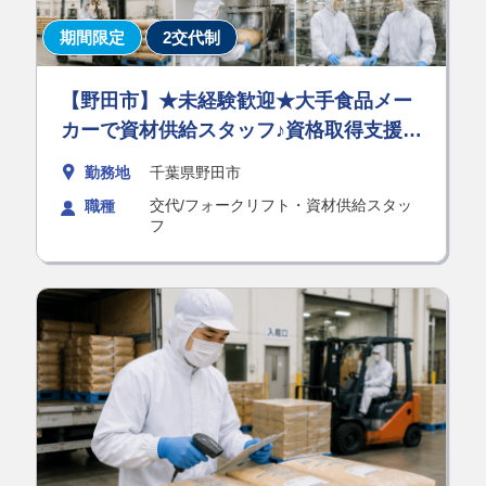
期間限定
2交代制
【野田市】★未経験歓迎★大手食品メー
カーで資材供給スタッフ♪資格取得支援あ
り！
勤務地
千葉県野田市
交代/フォークリフト・資材供給スタッ
職種
フ