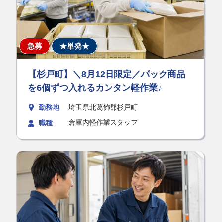
急募
★単発★
【杉戸町】＼8月12日限定／パック商品
を6個ずつ入れるカンタン軽作業♪
勤務地
埼玉県北葛飾郡杉戸町
倉庫内軽作業スタッフ
職種