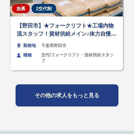
急募
2交代制
【野田市】★フォークリフト★工場内物
流スタッフ！資材供給メイン♪体力自慢歓
迎！
勤務地
千葉県野田市
交代/フォークリフト・資材供給スタッ
職種
フ
その他の求人をもっと見る