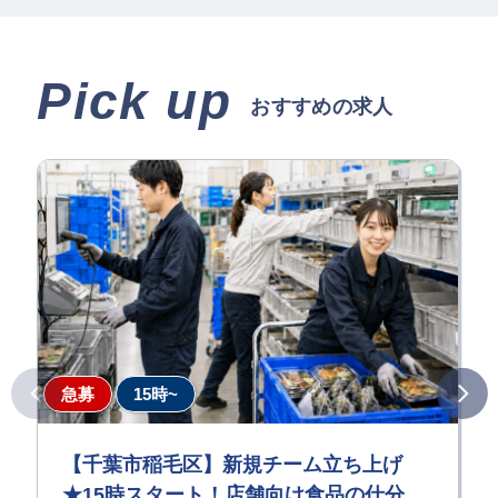
Pick up
おすすめの求人
急募
15時~
【千葉市稲毛区】新規チーム立ち上げ
★15時スタート！店舗向け食品の仕分け