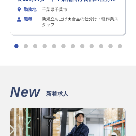
作業♪未経験OK！
勤務地
千葉県千葉市
新規立ち上げ★食品の仕分け・軽作業ス
職種
タッフ
New
新着求人