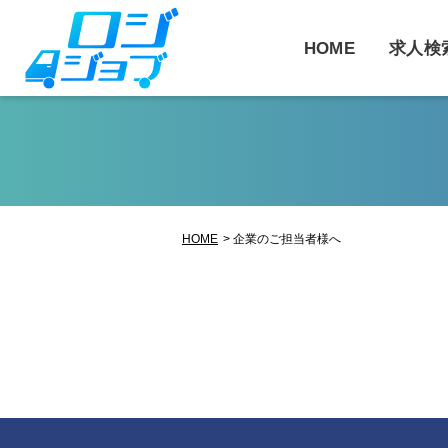
コ
ン
HOME
求人検
テ
ン
ツ
へ
ス
キ
ッ
HOME
企業のご担当者様へ
プ