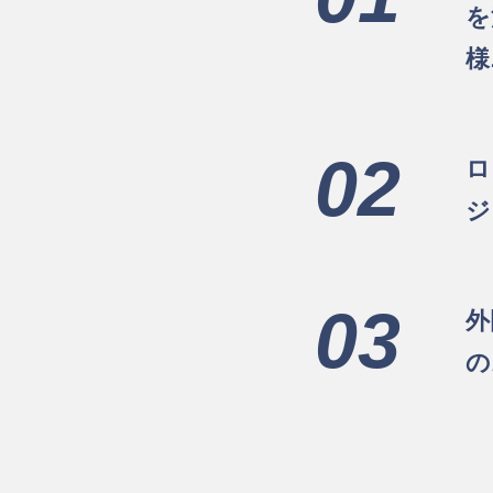
を
様
02
ロ
ジ
03
外
の