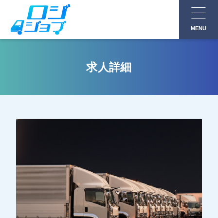
コ
ン
MENU
テ
ン
ツ
求人詳細
へ
ス
キ
ッ
プ