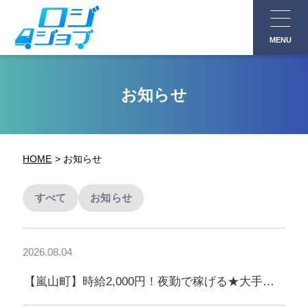
コ
ン
MENU
テ
ン
ツ
お知らせ
へ
ス
キ
HOME
お知らせ
ッ
プ
すべて
お知らせ
2026.08.04
【嵐山町】時給2,000円！夜勤で稼げる★大手コ
ーヒーチェーンの3tルート配送