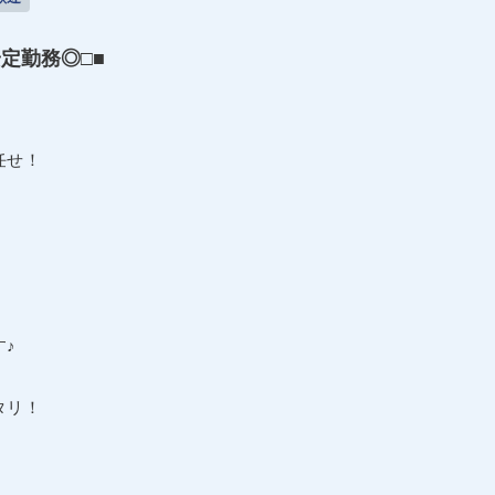
定勤務◎□■
任せ！
♪
タリ！