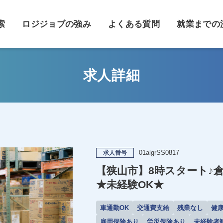
索
ロジジョブの強み
よくある質問
就業までの
求人詳細
01algrSS0817
求人番号
【狭山市】8時スタート♪
★未経験OK★
車通勤OK
交通費支給
残業なし
健
雇用保険あり
労災保険あり
未経験者