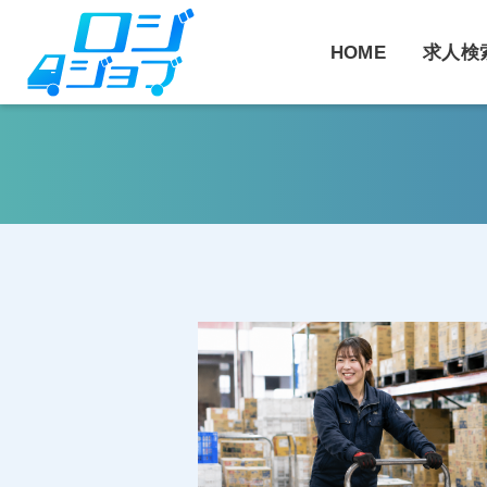
コ
ン
HOME
求人検
テ
ン
ツ
へ
ス
キ
ッ
プ