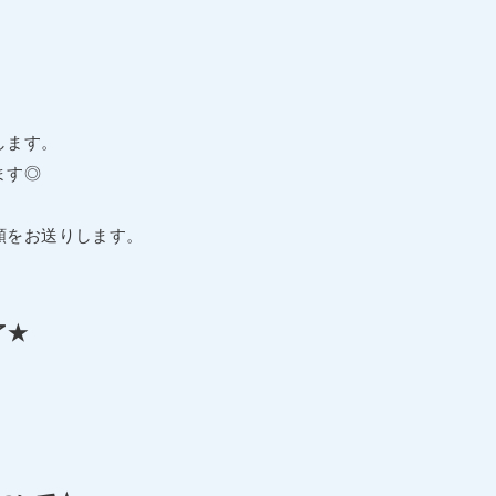
します。
ます◎
頼をお送りします。
了★