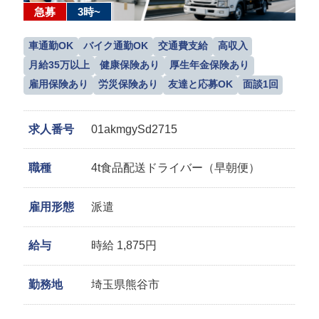
急募
3時~
車通勤OK
バイク通勤OK
交通費支給
高収入
月給35万以上
健康保険あり
厚生年金保険あり
雇用保険あり
労災保険あり
友達と応募OK
面談1回
求人番号
01akmgySd2715
職種
4t食品配送ドライバー（早朝便）
雇用形態
派遣
給与
時給 1,875円
勤務地
埼玉県熊谷市