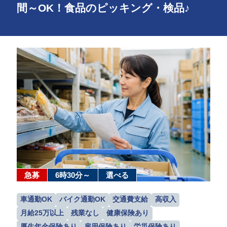
間～OK！食品のピッキング・検品♪
急募
6時30分～
選べる
車通勤OK
バイク通勤OK
交通費支給
高収入
月給25万以上
残業なし
健康保険あり
厚生年金保険あり
雇用保険あり
労災保険あり