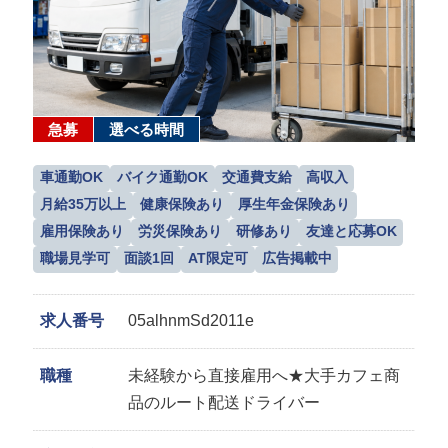
急募
選べる時間
車通勤OK
バイク通勤OK
交通費支給
高収入
月給35万以上
健康保険あり
厚生年金保険あり
雇用保険あり
労災保険あり
研修あり
友達と応募OK
職場見学可
面談1回
AT限定可
広告掲載中
求人番号
05alhnmSd2011e
職種
未経験から直接雇用へ★大手カフェ商
品のルート配送ドライバー