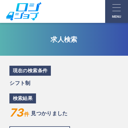
コ
ン
MENU
テ
ン
ツ
求人検索
へ
ス
キ
ッ
現在の検索条件
プ
シフト制
検索結果
73
見つかりました
件