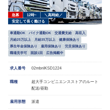
急募
12時~
＼高時給／
安定して長く働ける
車通勤OK
バイク通勤OK
交通費支給
高収入
月給25万以上
月給35万以上
健康保険あり
厚生年金保険あり
雇用保険あり
労災保険あり
職場見学可
面談1回
広告掲載中
求人番号
02mbnIKSD1224
職種
超大手コンビニエンスストアのルート
配送/昼勤
雇用形態
派遣