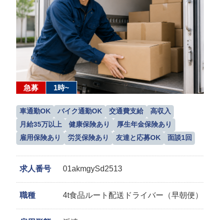
急募
1時~
車通勤OK
バイク通勤OK
交通費支給
高収入
月給35万以上
健康保険あり
厚生年金保険あり
雇用保険あり
労災保険あり
友達と応募OK
面談1回
求人番号
01akmgySd2513
職種
4t食品ルート配送ドライバー（早朝便）