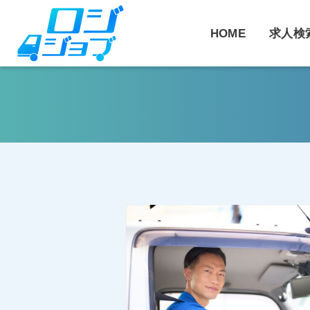
コ
ン
HOME
求人検
テ
ン
ツ
へ
ス
キ
ッ
プ