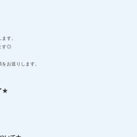
します。
ます◎
頼をお送りします。
了★