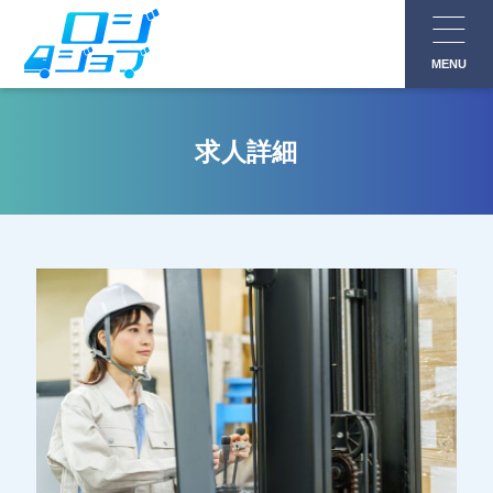
コ
ン
MENU
テ
ン
ツ
求人詳細
へ
ス
キ
ッ
プ