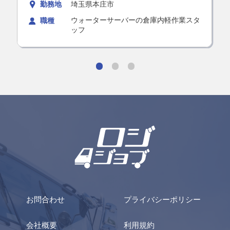
★ 未経験OK！ 力仕事なしの簡単な作
勤務地
埼玉県本庄市
業！
ウォーターサーバーの倉庫内軽作業スタ
職種
ッフ
お問合わせ
プライバシーポリシー
会社概要
利用規約