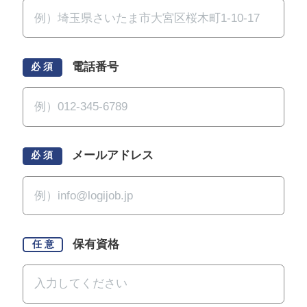
電話番号
必 須
メールアドレス
必 須
保有資格
任 意