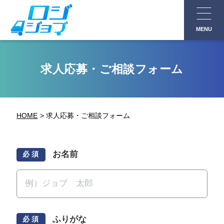
コ
ン
MENU
テ
ン
ツ
求人応募・ご相談フォーム
へ
ス
キ
HOME
求人応募・ご相談フォーム
ッ
プ
お名前
必 須
ふりがな
必 須