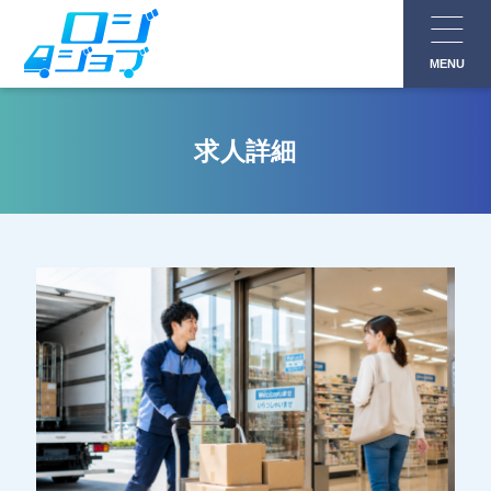
コ
ン
MENU
テ
ン
ツ
求人詳細
へ
ス
キ
ッ
プ