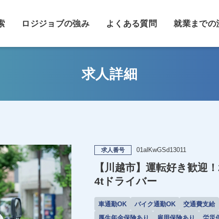
索
ロジジョブの強み
よくある質問
就業までの
求人詳細
01alKwGSd13011
求人番号
【川越市】運転好き歓迎！
4tドライバー
車通勤OK
バイク通勤OK
交通費支給
厚生年金保険あり
雇用保険あり
労災