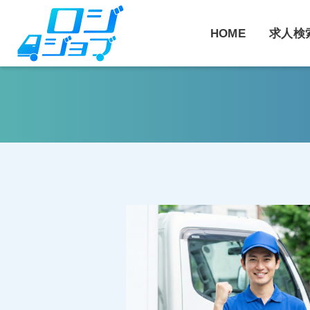
コ
ン
HOME
求人検
テ
ン
ツ
へ
ス
キ
ッ
プ