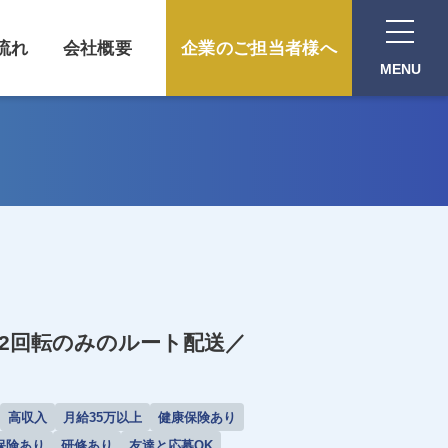
流れ
会社概要
企業のご担当者様へ
MENU
2回転のみのルート配送／
高収入
月給35万以上
健康保険あり
保険あり
研修あり
友達と応募OK