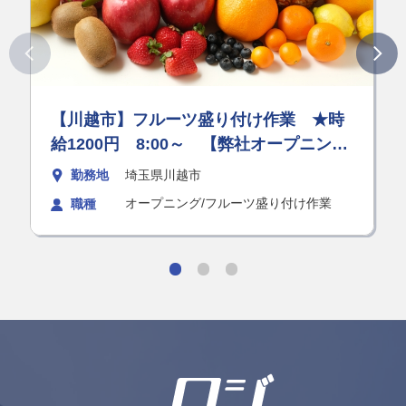
【川越市】フルーツ盛り付け作業 ★時
給1200円 8:00～ 【弊社オープニング
大量募集】留学生歓迎！男女活躍中♪ダブ
勤務地
埼玉県川越市
ルワーク歓迎！
オープニング/フルーツ盛り付け作業
職種