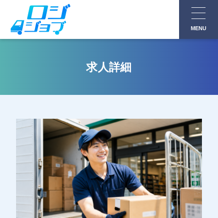
コ
ン
MENU
テ
ン
ツ
求人詳細
へ
ス
キ
ッ
プ