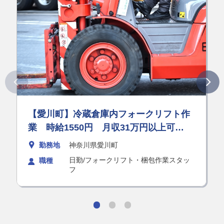
【愛川町】冷蔵倉庫内フォークリフト作
業 時給1550円 月収31万円以上可
能！ 21:00～ ★急募★高時給！お気軽
勤務地
神奈川県愛川町
にご応募ください♪
日勤/フォークリフト・梱包作業スタッ
職種
フ