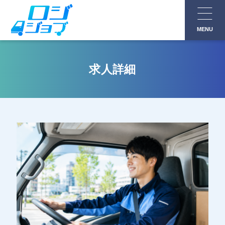
コ
ン
MENU
テ
ン
ツ
求人詳細
へ
ス
キ
ッ
プ