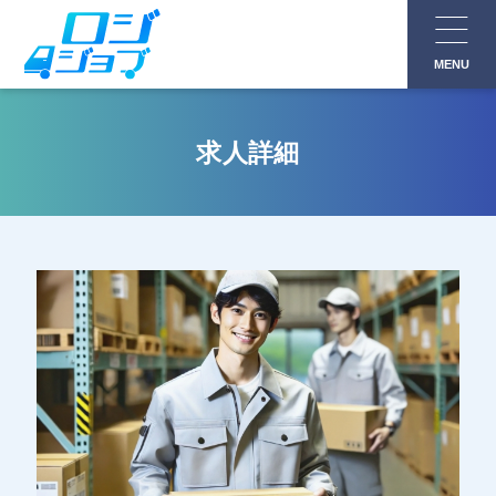
コ
ン
MENU
テ
ン
ツ
求人詳細
へ
ス
キ
ッ
プ