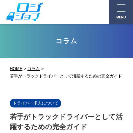
コ
ン
MENU
テ
ン
ツ
コラム
へ
ス
キ
HOME
コラム
ッ
若手がトラックドライバーとして活躍するための完全ガイド
プ
ドライバー求人について
若手がトラックドライバーとして活
躍するための完全ガイド