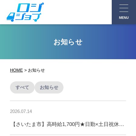
コ
ン
MENU
テ
ン
ツ
お知らせ
へ
ス
キ
HOME
お知らせ
ッ
プ
すべて
お知らせ
2026.07.14
【さいたま市】高時給1,700円★日勤×土日祝休
み！フォークリフト作業