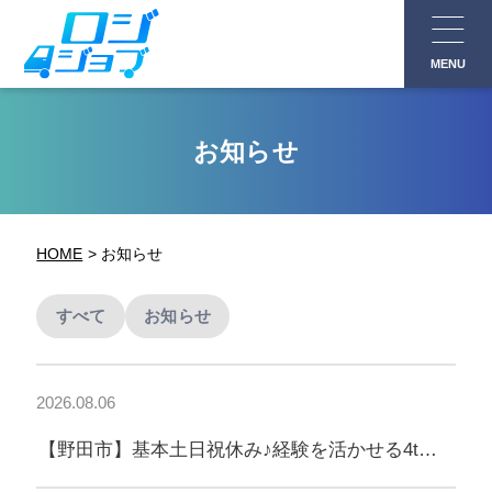
コ
ン
MENU
テ
ン
ツ
お知らせ
へ
ス
キ
HOME
お知らせ
ッ
プ
すべて
お知らせ
2026.08.06
【野田市】基本土日祝休み♪経験を活かせる4t配
送ドライバー🚚