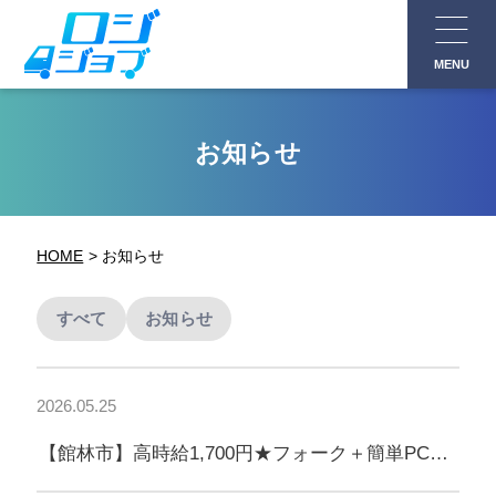
コ
ン
MENU
テ
ン
ツ
お知らせ
へ
ス
キ
HOME
お知らせ
ッ
プ
すべて
お知らせ
2026.05.25
【館林市】高時給1,700円★フォーク＋簡単PC入
力♪土日祝休み・残業ほぼなし