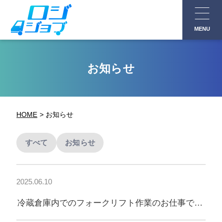
コ
ン
MENU
テ
ン
ツ
お知らせ
へ
ス
キ
HOME
お知らせ
ッ
プ
すべて
お知らせ
2025.06.10
冷蔵倉庫内でのフォークリフト作業のお仕事で
す！