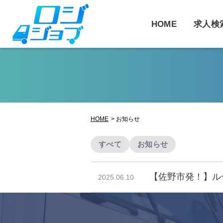
コ
ン
HOME
求人検
テ
ン
ツ
へ
ス
キ
ッ
HOME
お知らせ
プ
すべて
お知らせ
【佐野市発！】ルー
2025.06.10