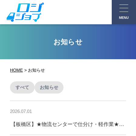
コ
ン
MENU
テ
ン
ツ
お知らせ
へ
ス
キ
HOME
お知らせ
ッ
プ
すべて
お知らせ
2026.07.01
【板橋区】★物流センターで仕分け・軽作業★未
経験歓迎！11時出勤◎