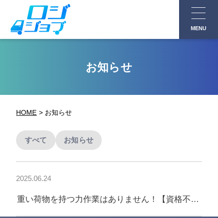
コ
ン
MENU
テ
ン
ツ
お知らせ
へ
ス
キ
HOME
お知らせ
ッ
プ
すべて
お知らせ
2025.06.24
重い荷物を持つ力作業はありません！【資格不
問】早めの17時終業！