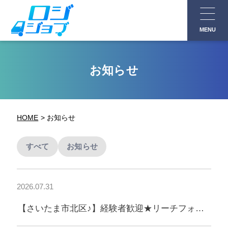
コ
ン
MENU
テ
ン
ツ
お知らせ
へ
ス
キ
HOME
お知らせ
ッ
プ
すべて
お知らせ
2026.07.31
【さいたま市北区♪】経験者歓迎★リーチフォー
ク作業◎高時給1,700円！