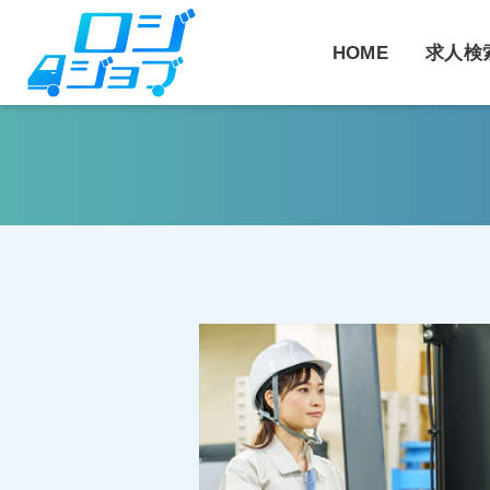
コ
ン
HOME
求人検
テ
ン
ツ
へ
ス
キ
ッ
プ