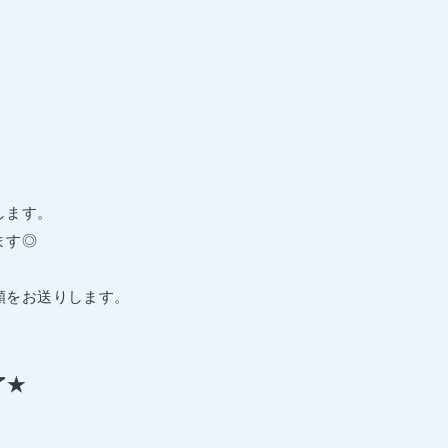
します。
ます◎
頼をお送りします。
了★