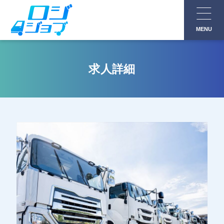
コ
ン
MENU
テ
ン
ツ
求人詳細
へ
ス
キ
ッ
プ