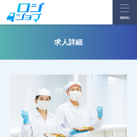
コ
ン
MENU
テ
ン
ツ
求人詳細
へ
ス
キ
ッ
プ