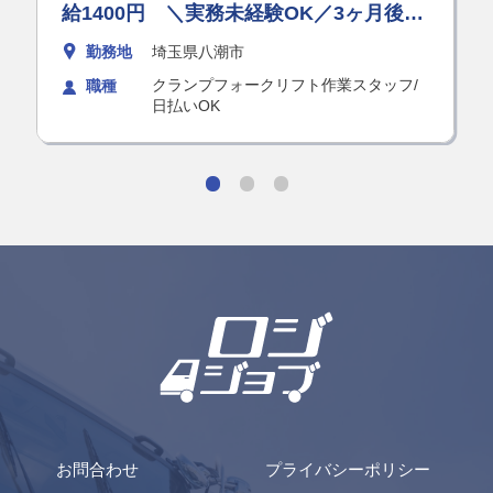
給1400円 ＼実務未経験OK／3ヶ月後に
正社員登用あり！？月収25万で安定収入
勤務地
埼玉県八潮市
♪女性が大活躍中なオシゴトです★
クランプフォークリフト作業スタッフ/
職種
日払いOK
お問合わせ
プライバシーポリシー