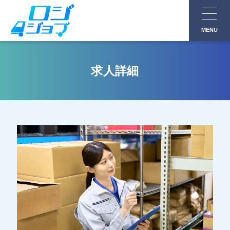
コ
ン
MENU
テ
ン
ツ
求人詳細
へ
ス
キ
ッ
プ