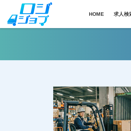
コ
ン
HOME
求人検
テ
ン
ツ
へ
ス
キ
ッ
プ