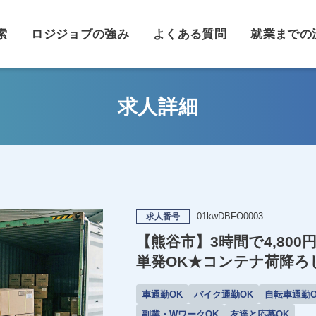
索
ロジジョブの強み
よくある質問
就業までの
求人詳細
01kwDBFO0003
求人番号
【熊谷市】3時間で4,80
単発OK★コンテナ荷降ろ
車通勤OK
バイク通勤OK
自転車通勤O
副業・WワークOK
友達と応募OK