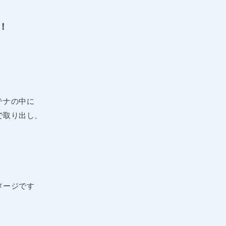
！
テナの中に
で取り出し、
メージです