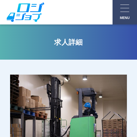
コ
ン
MENU
テ
ン
ツ
求人詳細
へ
ス
キ
ッ
プ