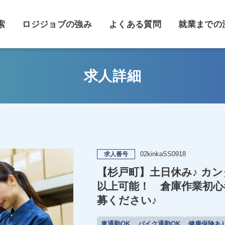
索
ロジジョブの強み
よくある質問
就業までの
求人詳細
02kinkaSS0918
求人番号
【杉戸町】土日休み♪ カン
以上可能！ 倉庫作業初心
募ください♪
車通勤OK
バイク通勤OK
健康保険あ