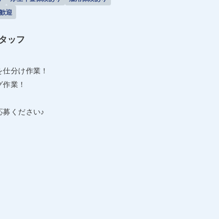
歓迎
タッフ
を仕分け作業！
グ作業！
応募ください♪