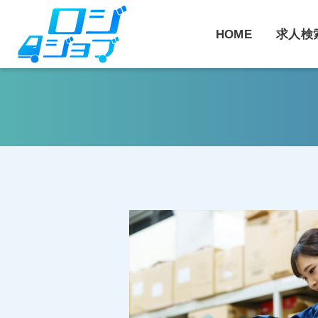
コ
ン
HOME
求人検
テ
ン
ツ
へ
ス
キ
ッ
プ