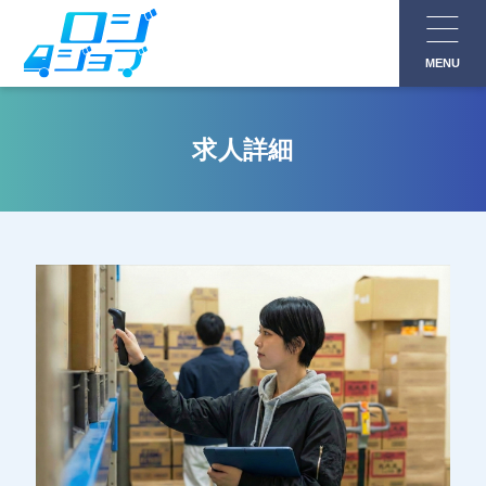
コ
ン
MENU
テ
ン
ツ
求人詳細
へ
ス
キ
ッ
プ