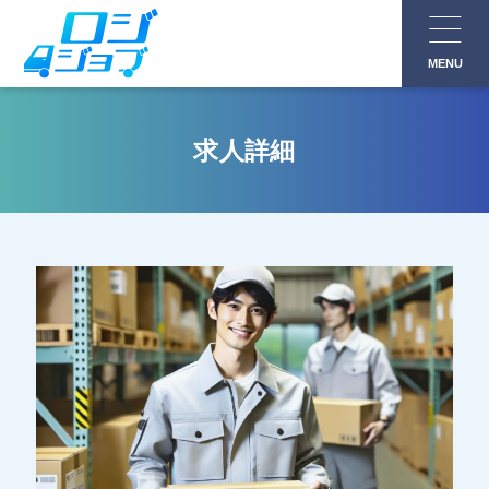
コ
ン
MENU
テ
ン
ツ
求人詳細
へ
ス
キ
ッ
プ