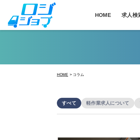
コ
ン
HOME
求人検
テ
ン
ツ
へ
ス
キ
ッ
HOME
コラム
プ
すべて
軽作業求人について